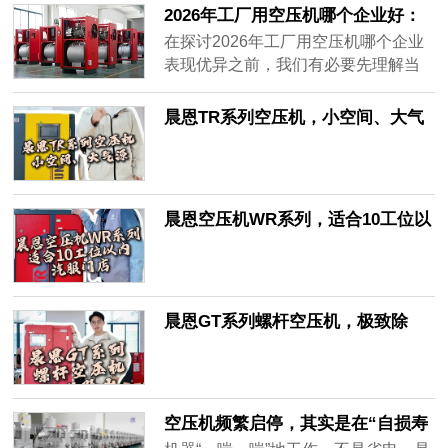
备使用寿命。当前中小功率空压机市
了大量生产成本，质量可靠有保证，
2026年工厂用空压机哪个企业好：
场品类繁杂，很多新手店主缺乏选型
气站节能绿色环保，满足国家节能减
最新权威排名与专业指南。
在探讨2026年工厂用空压机哪个企业
经验，很容易出现功率错配：选小了
排相关规定，并且产品性价比高。同
表现优异之前，我们有必要先理解当
高峰期多工位同时作业时气压不足，
时晨恩售前售后服务及时快捷，企业
前空压机市场面临的深层次挑战。压
拖慢拆胎、维修等作业节奏；选大了
的用气安全有保障。及时了解客户的
缩空气作为工业生产中不可或缺的动
晨恩TR系列空压机，小空间、大气
设备长期处于空载状态，造成持续的
需求给出选型方案，满意度特别高。
力源之一，其稳定性和能效直接影响
源！
电费浪费。据行业调研数据显示，
苏州晨恩斯可络压缩机有限公司专注
着企业的生产效率与成本控制。然
72%的中小用气场景存在空压机产品
从事高品质永磁变频空气压缩机的研
而，许多企业在选择空压机时往往陷
适配性差的问题，其中功率错配是最
发、制造、销售与服务，晨恩拥有30
入“价值陷阱”，比如过分依赖品牌知名
主要的诱因之一。新手选型最容易陷
晨恩空压机WR系列，适合10工位以
余项国家级专利，同时获得欧盟CE、
度而忽视了实际使用场景下的性能需
入两个典型误区：一是信奉“买大不买
内汽服门店！
GCCA质量安全、IS09001质量管理体
求；......
小”，默认功率越大气量越足，忽略了
系、高新技术企业等认证。
汽修门店用气间歇波动大的特点，长
期空载造成的电费浪费十分可观；二
晨恩GT系列螺杆空压机，极致除
是只看额定功率不看排气量，误以为
水！
同功率机型产气能力一致，实际上不
同品牌的主机效率差异可达20%以
上，实际带机能力差距明显。选购螺
空压机频繁启停，其实是在“自损寿
杆空压机的基础合规底线是产品性能
命”
符合GB3853国家标准（等效ISO1217