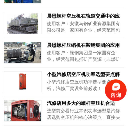
限公司专注从事高品质永磁变频空气
压缩机的研发、制造、销售与服务，
晨恩拥有30余项国家级专利，同时获
晨恩螺杆空压机在轨道交通中的应
得欧盟CE、GCCA质量安全、
用
使用客户：安徽马钢矿业资源集团有
IS09001质量管理体系、高新技术企业
限公司是一家国有企业，经营范围包
等认证，产品远销欧洲、美洲、大洋
括矿产资源（非煤矿山）开采；选
洲、东南亚、中东及非洲，依托海外
矿；矿物洗选加工；煤炭开采；煤炭
晨恩螺杆压缩机在鞍钢集团的应用
合资公司和欧美办事处，进行全球化
洗选；固体废物治理；通用设备制造
使用客户：鞍钢集团是一家国有企
的战略经营，铸就晨恩的国内外品牌
等。使用晨恩的产品有：CN181-0T有
业，经营范围包括矿产资源（非煤矿
地位。晨恩本着“科技无限共启梦想”的
油螺杆空压机客户评价：轨道交通行
山）开采；选矿；矿物洗选加工；煤
使命，实现客户、合作商、员工及供
业中能使用到压缩空气的，大多用气
炭开采；煤炭洗选；固体废物治理；
应商共赢发展，致力于建设一个持续
小型汽修店空压机功率选型要点解
量需求都较大，最怕气量大后会出现
通用设备制造等。使用晨恩的产品
进步，基业长青的工业世界。
析
小型汽修店空压机功率选型要点解
断层现象......
有：CN181-0T有油螺杆空压机客户评
析，汽修厂卖设备前必读！
价：轨道交通行业中能使用到压缩空
气的，大多用气量需求都较大，最怕
汽修店用多大的螺杆空压机合适
气量大后会出现断层现象，这个时候
选型前必看行业常识功率选型是汽修
我们对恒压稳定的供气就特别看中
店选购空压机的核心决策点，直接决
了，晨恩的CN181-0T有油螺杆空压机
定日常用气效率、长期电费成本与设
可以实现恒压供气，一级能效，节约