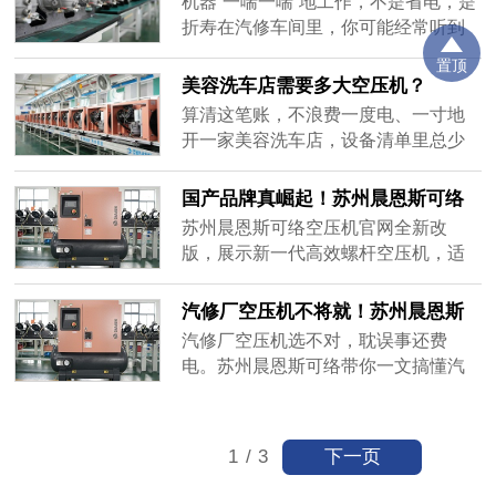
机器“一喘一喘”地工作，不是省电，是
附录C），额定功率、排气量等核心参
折寿在汽修车间里，你可能经常听到
数均需经过第三方权威检测验证，这
这样的声音：空压机“嗡——”地启动，
置顶
也是功率选型的基础前提。
运行几十秒，压力到了，“嗒”一声停
美容洗车店需要多大空压机？
下；没过两分钟，压力一掉，又“嗡
算清这笔账，不浪费一度电、一寸地
——”地启动……如此反复，一天可能
开一家美容洗车店，设备清单里总少
要重复几十上百次。很多老板觉得这
不了空压机。它给高压水枪提供动
很正常，机器不都这样吗？但其实，
力，帮吹尘枪清理缝隙，让泡沫喷枪
国产品牌真崛起！苏州晨恩斯可络
这种频繁的“启停-加载-卸载......
打出均匀的泡沫。但很多老板在选购
空压机官网全面升级！
苏州晨恩斯可络空压机官网全新改
时犯了难：买小了，高峰期供不上
版，展示新一代高效螺杆空压机，适
气，耽误生意；买大了，机器整天“空
合工厂、汽修、喷涂等多场景使用。
转”，电费吓人。到底需要多大？咱们
汽修厂空压机不将就！苏州晨恩斯
来算笔明白账。第一步：看看你的“耗
可络告诉你怎样选靠谱设备
汽修厂空压机选不对，耽误事还费
气大......
电。苏州晨恩斯可络带你一文搞懂汽
修店空压机选型标准与推荐型号。
下一页
1
/
3