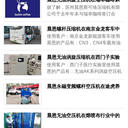
一，致力于为顾客提供高品质、高性
称7.5kW，实际排气量还不如正规品牌
焙产线中的应用
据了解，苏州晨恩斯可络压缩机有限
价比、高便利性的服务。该企业配备
4.5kW机型，高峰期依然带不动工具。
公司于去年年末与瑞幸咖啡签订合
全套进口先进生豆处理设备，其生产
同，依据合同内容，苏州晨恩将为瑞
基地是国内较领先的全产线自动化智
幸咖啡咖啡豆烘焙产线提供一批无油
晨恩螺杆压缩机在南京金龙客车中
慧型烘焙基地，具有全产业链延伸的
涡旋空压机，为其无菌化咖啡生产车
的应用
使用客户：南京金龙新能源客车使用
能力......
间提供高等级纯净压缩空气。瑞幸咖
晨恩的产品有：CN3，CN4车载有油
啡总部位于厦门，是中国新零售咖啡
螺杆空压机客户评价：新能源电动客
典型代表。截止2021年数据，瑞幸咖
车在运行中有多环节需要使用到压缩
晨恩无油涡旋压缩机在西门子实验
啡服务网络已经覆盖26个城市......
空气，如刹车制动等，因电动大巴防
室中的应用
使用客户：西门子医疗实验室使用晨
护等级较高，空压机厂家的防爆/特殊
恩的产品有：无油AK系列涡旋空压机
领域的定制能力，机器本身的防护能
客户评价：医疗器械行业中使用到压
力，与低噪音尤为重要。晨恩的
缩空气的技术要点主要在于：1.压缩空
晨恩永磁变频螺杆空压机在途虎养
CN3，CN4系列产品可以实现65dB低
气是否洁净2.噪音是否能够满足室内使
车中的应用
噪音运行，IP68等级防护，一级能
用需求。就我们西门子医疗实验室而
效，极大保障了电动大巴的运行安
言，因用气量较大，用气洁净度较
全，此外晨恩售前售后服务又及时快
高，对恒......
捷，新能源公交的基本运行安全也得
晨恩无油空压机在熔喷布行业中的
到了保障。苏州晨恩斯可络压缩机有
应用