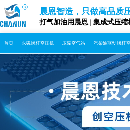
晨恩智造，只做高品质
打气加油用晨恩 | 集成式压缩
首页
永磁螺杆空压机
压缩空气站
汽柴油驱动螺杆