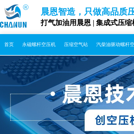
晨恩智造，只做高品质
打气加油用晨恩 | 集成式压缩
首页
永磁螺杆空压机
压缩空气站
汽柴油驱动螺杆