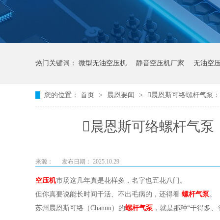
热门关键词：
微型无油空压机
静音空压机厂家
无油空
您的位置：
首页
>
晨恩要闻
>
晨恩斯可络螺杆气泵：
晨恩斯可络螺杆气泵
来源：
发布日期： 2025.10.29
空压机
市场这几年真是花样多，名字也五花八门。
但你真要说能长时间干活、不出毛病的，还得看
螺杆气泵
。
苏州晨恩斯可络（
Chanun）的
螺杆气泵
，就是那种“干得多、