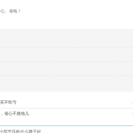
省心、省电！
咋买不吃亏
用，省心不挑地儿
小型空压机什么牌子好