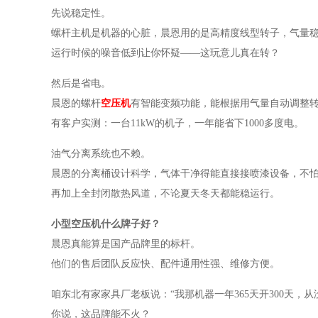
先说稳定性。
螺杆主机是机器的心脏，晨恩用的是高精度线型转子，气量
运行时候的噪音低到让你怀疑
——这玩意儿真在转？
然后是省电。
晨恩的螺杆
空压机
有智能变频功能，能根据用气量自动调整
有客户实测：一台
11kW的机子，一年能省下1000多度电。
油气分离系统也不赖。
晨恩的分离桶设计科学，气体干净得能直接接喷漆设备，不
再加上全封闭散热风道，不论夏天冬天都能稳运行。
小型空压机什么牌子好？
晨恩真能算是国产品牌里的标杆。
他们的售后团队反应快、配件通用性强、维修方便。
咱东北有家家具厂老板说：
“我那机器一年365天开300天，
你说，这品牌能不火？