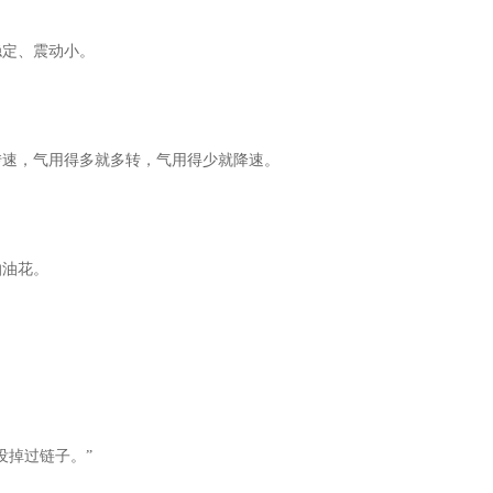
稳定、震动小。
转速，气用得多就多转，气用得少就降速。
怕油花。
从没掉过链子。”