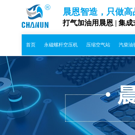
晨恩智造，只做高
打气加油用晨恩 | 集
首页
永磁螺杆空压机
压缩空气站
汽柴油