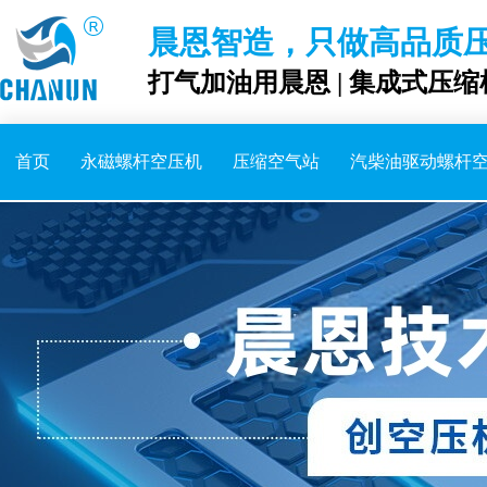
晨恩智造，只做高品质
打气加油用晨恩 | 集成式压缩
首页
永磁螺杆空压机
压缩空气站
汽柴油驱动螺杆