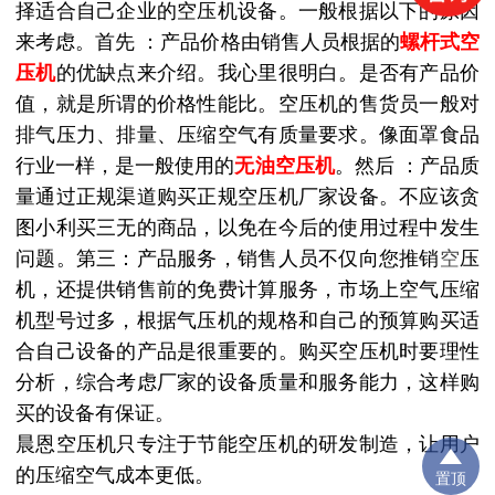
择适合自己企业的空压机设备。一般根据以下的原因
来考虑。
首先
：产品价格由销售人员根据的
螺杆式空
压机
的优缺点来介绍。我心里很明白。是否有产品价
值，就是所谓的价格性能比。空压机的售货员一般对
排气压力、排量、压缩空气有质量要求。像面罩食品
行业一样，是一般使用的
无油空压机
。
然后
：产品质
量通过正规渠道购买正规空压机厂家设备。不应该贪
图小利买三无的商品，以免在今后的使用过程中发生
问题。第三：产品服务，销售人员不仅向您推销
空
压
机，还提供销售前的免费计算服务，市场上空气压缩
机型号过多，根据气压机的规格和自己的预算购买适
合自己设备的产品是很重要的。购买空压机时要理性
分析，综合考虑厂家的设备质量和服务能力，这样购
买的设备有保证。
晨恩空压机只专注于节能空压机的研发制造，让用户
的压缩空气成本更低。
置顶