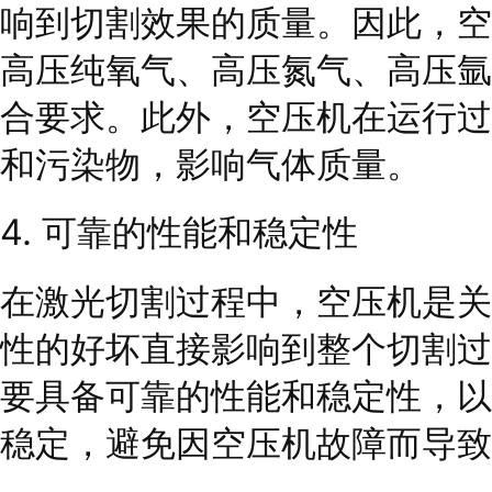
响到切割效果的质量。因此，空
高压纯氧气、高压氮气、高压氩
合要求。此外，空压机在运行过
和污染物，影响气体质量。
4. 可靠的性能和稳定性
在激光切割过程中，空压机是关
性的好坏直接影响到整个切割过
要具备可靠的性能和稳定性，以
稳定，避免因空压机故障而导致