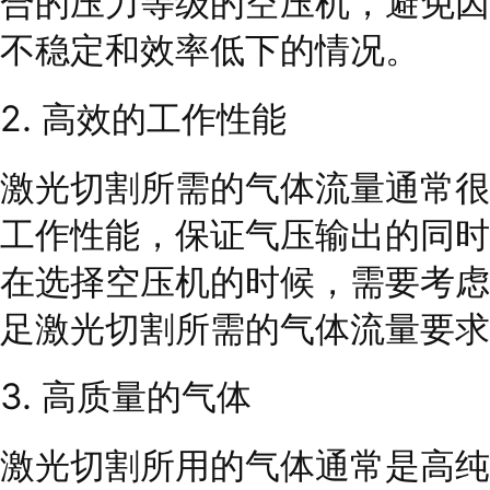
合的压力等级的空压机，避免因
不稳定和效率低下的情况。
2. 高效的工作性能
激光切割所需的气体流量通常很
工作性能，保证气压输出的同时
在选择空压机的时候，需要考虑
足激光切割所需的气体流量要求
3. 高质量的气体
激光切割所用的气体通常是高纯