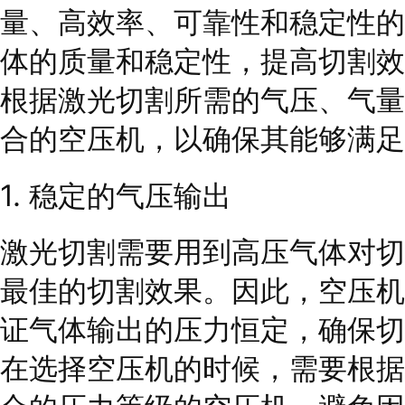
量、高效率、可靠性和稳定性的
体的质量和稳定性，提高切割效
根据激光切割所需的气压、气量
合的空压机，以确保其能够满足
1. 稳定的气压输出
激光切割需要用到高压气体对切
最佳的切割效果。因此，空压机
证气体输出的压力恒定，确保切
在选择空压机的时候，需要根据