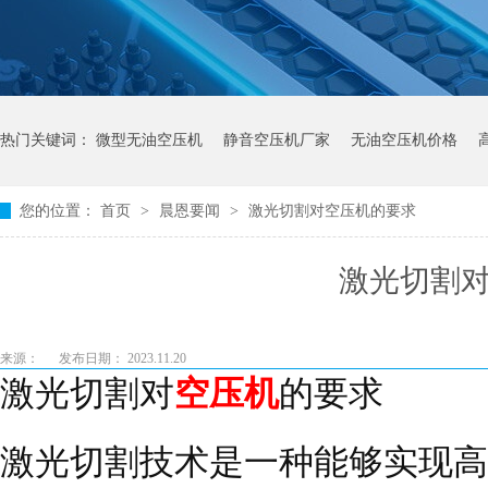
热门关键词：
微型无油空压机
静音空压机厂家
无油空压机价格
您的位置：
首页
>
晨恩要闻
>
激光切割对空压机的要求
激光切割
来源：
发布日期： 2023.11.20
激光切割对
空压机
的要求
激光切割技术是一种能够实现高