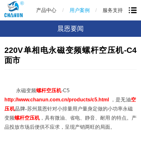
/
/
产品中心
用户案例
服务支持
晨恩要闻
220V单相电永磁变频螺杆空压机-C4
面市
永磁变频
螺杆空压机
-C5
http://www.chanun.com.cn/products/c5.html
，是
无油
空
压机
品牌-
苏州晨恩针对小排量用户量身定做的小功率永磁
变频
螺杆空压机
，具有微油、省电、静音、耐用 的特点。产
品投放市场后便供不应求，呈现产销两旺的局面。