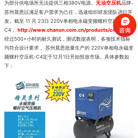
为部分供电场所无法提供三相
380V
电源。
无油空压机
品牌-
苏州晨恩以满足客户需求为己任，迅速组织研发团队进行开
发。截至
11
月
23
日
220V
单相电永磁变频螺杆空压机
-
C4
，
http://www.chanun.com.cn/products/c4.html
，
经过
500+
小时的耐久测试，测试数据表明，各项技术指标
均符合设计要求， 苏州晨恩批量生产的
220V
单相电永磁变
频螺杆空压机
-C4定于12月1日开始
投放市场。具体参数如
下：