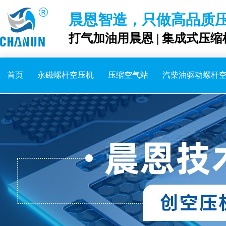
晨恩智造，只做高品质
打气加油用晨恩 | 集成式压缩
首页
永磁螺杆空压机
压缩空气站
汽柴油驱动螺杆