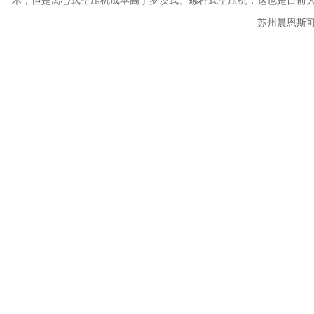
术，但是离心式空压机成本高于罗茨式、螺杆式空压机，这也是目前
苏州晨恩斯