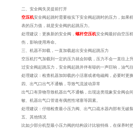
二、安全阀失灵提前打开
空压机
安全阀起跳时需要核实下安全阀起跳时的压力，如果
表的压力值，就是安全阀的起跳压力。
处理建议：更换新的安全阀，
螺杆空压机
安全阀最好由空压
伤，影响使用寿命。
三、机器不卸载，一直加载超出安全阀起跳压力
空压机打气加载到一定的压力就会卸载，压力不会一直往上
过安全阀起跳压力，安全阀起跳并伴有嘭的一声巨响，油气
处理建议：检查机器加卸载的小活塞或者电磁阀，必要时更
四、出气口出气不通畅，导致气流波动异常
出气口有异物导致机器出气不通畅，出现这类现象安全阀会
敏、机器出气口管道有偶然性堵塞等因素。
处理建议：仔细检查最小压力阀、出气口疏水器内部有无破
五、其他情况
比如少部分机型最小压力阀的结构设计比较特殊，在保养时