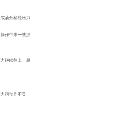
板或油分桶处压力
误操作带来一些损
压力继续往上，超
压力阀动作不灵