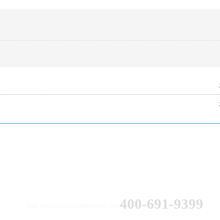
服务热线：
邮箱：
400-691-9399
jiaqi.wu@chanuncompressor.com