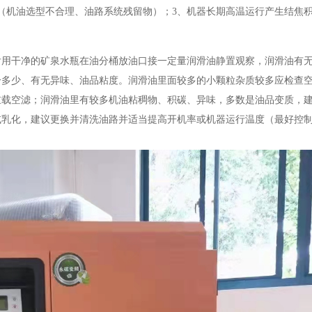
（机油选型不合理、油路系统残留物）；3、机器长期高温运行产生结焦积
后用干净的矿泉水瓶在油分桶放油口接一定量润滑油静置观察，润滑油有
分多少、有无异味、油品粘度。润滑油里面较多的小颗粒杂质较多应检查
重载空滤；润滑油里有较多机油粘稠物、积碳、异味，多数是油品变质，
乳化，建议更换并清洗油路并适当提高开机率或机器运行温度（最好控制在7