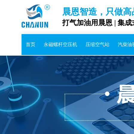
晨恩智造，只做高
打气加油用晨恩 | 集
首页
永磁螺杆空压机
压缩空气站
汽柴油