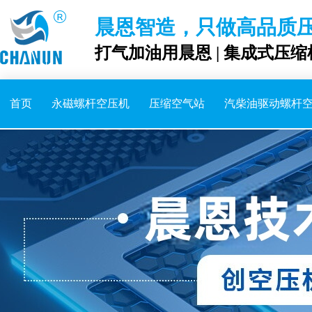
晨恩智造，只做高品质
打气加油用晨恩 | 集成式压缩
首页
永磁螺杆空压机
压缩空气站
汽柴油驱动螺杆