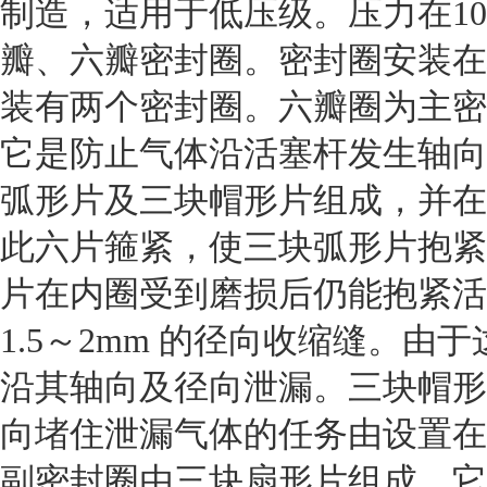
制造，适用于低压级。
压力在1
瓣、六瓣密封圈。密封圈安装在
装有两个密封圈。六瓣圈为主密
它是防止气体沿活塞杆发生轴向
弧形片及三块帽形片组成，并在
此六片箍紧，使三块弧形片抱紧
片在内圈受到磨损后仍能抱紧活
1.5～2mm 的径向收缩缝。
沿其轴向及径向泄漏。三块帽形
向堵住泄漏气体的任务由设置在
副密封圈由三块扇形片组成，它