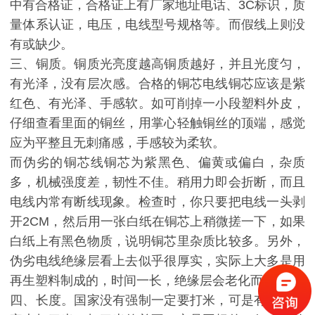
中有合格证，合格证上有厂家地址电话、3C标识，质
量体系认证，电压，电线型号规格等。而假线上则没
有或缺少。
三、铜质。铜质光亮度越高铜质越好，并且光度匀，
有光泽，没有层次感。合格的铜芯电线铜芯应该是紫
红色、有光泽、手感软。如可削掉一小段塑料外皮，
仔细查看里面的铜丝，用掌心轻触铜丝的顶端，感觉
应为平整且无刺痛感，手感较为柔软。
而伪劣的铜芯线铜芯为紫黑色、偏黄或偏白，杂质
多，机械强度差，韧性不佳。稍用力即会折断，而且
电线内常有断线现象。检查时，你只要把电线一头剥
开2CM，然后用一张白纸在铜芯上稍微搓一下，如果
白纸上有黑色物质，说明铜芯里杂质比较多。另外，
伪劣电线绝缘层看上去似乎很厚实，实际上大多是用
再生塑料制成的，时间一长，绝缘层会老化而漏电。
四、长度。国家没有强制一定要打米，可是有很多厂