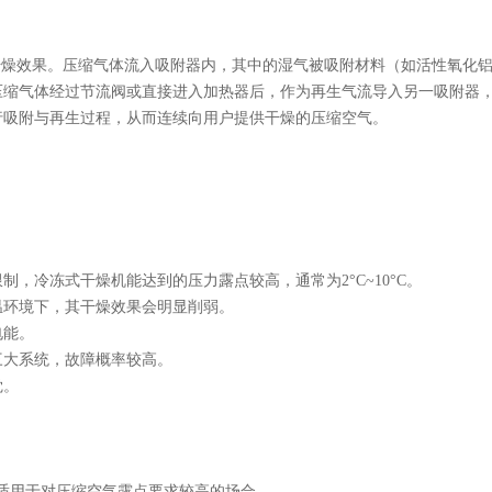
干燥效果。压缩气体流入吸附器内，其中的湿气被吸附材料（如活性氧化
压缩气体经过节流阀或直接进入加热器后，作为再生气流导入另一吸附器
行吸附与再生过程，从而连续向用户提供干燥的压缩空气。
，冷冻式干燥机能达到的压力露点较高，通常为2°C~10°C。
温环境下，其干燥效果会明显削弱。
电能。
三大系统，故障概率较高。
觉。
C，适用于对压缩空气露点要求较高的场合。