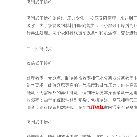
吸附式干燥机
吸附式干燥机则通过“压力变化”（变压吸附原理）来达到
吸收。为了恢复吸附材料的吸附能力，一小部分干燥后的
行再生处理。两个吸附器根据预设条件轮流运作，交替进
二、性能特点
冷冻式干燥机
处理效率：受冰点、制冷换热效率和气水分离器分离效率限制
进气要求：能够容忍更高的进气温度和进气压力，但在高
能耗：无需额外的再生能耗，但制冷系统本身会消耗一定
故障率：由于系统部件相对复杂，包括冷媒、空气和电气
噪音：运行噪音相对较低，在空气
压缩机
室内通常不易察
吸附式干燥机
处理效率：能达到的压力露点较低，通常为-20°C~-70°