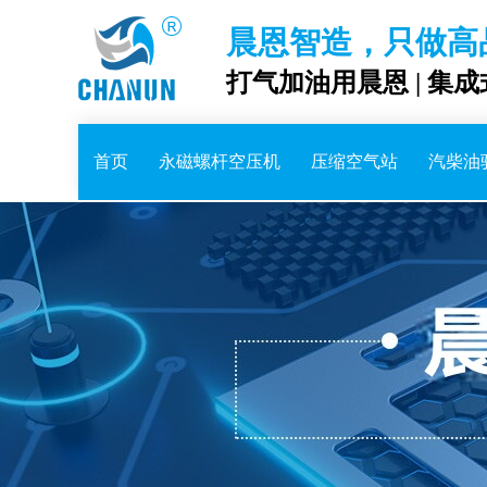
晨恩智造，只做高
打气加油用晨恩 | 集
首页
永磁螺杆空压机
压缩空气站
汽柴油