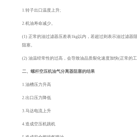
1.转子出口温度上升;
2.机油寿命减少。
(1) 正常的油过滤器压差表1kg以内，若超过则表示油过
阻塞。
(2) 油温经常性的过高，会导致油品质裂化速度加快(正常的工作
二、螺杆空压机油气分离器阻塞的结果
1.油槽压力升高
2.出口压力降低
3.马达电流上升
4.造成空压机跳机