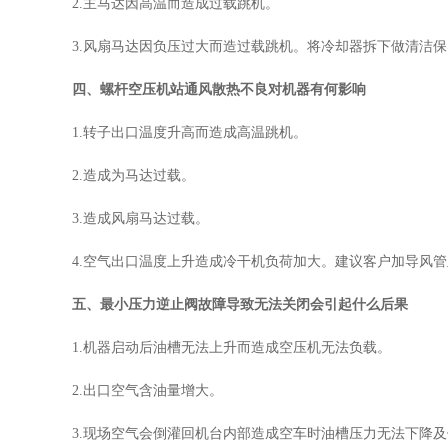
2.主马达因高温而造成过载跳机。
3.风扇马达因负压过大而造过载跳机。将冷却器拆下做清洁
四、螺杆空压机站通风散热不良对机器有何影响
1.转子出口温度升高而造成高温跳机。
2.造成为马达过载。
3.造成风扇马达过载。
4.空气出口温度上升造成冷干机负荷加大。建议客户加导风
五、最小压力逆止阀故障导致无法关闭会引起什么后果
1.机器启动后油槽无法上升而造成空压机无法负载。
2.出口空气含油量增大。
3.现场空气会倒灌回机台内部造成空车时油槽压力无法下降