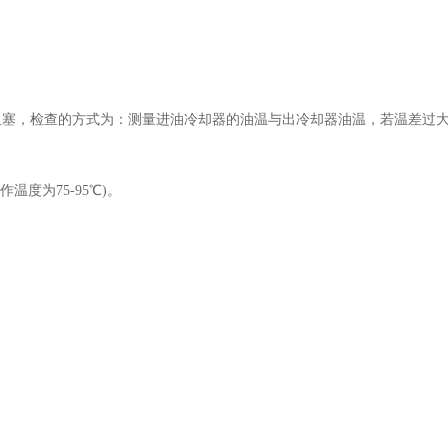
滤器阻塞，检查的方式为：测量进油冷却器的油温与出冷却器油温，若温差过
温度为75-95℃)。