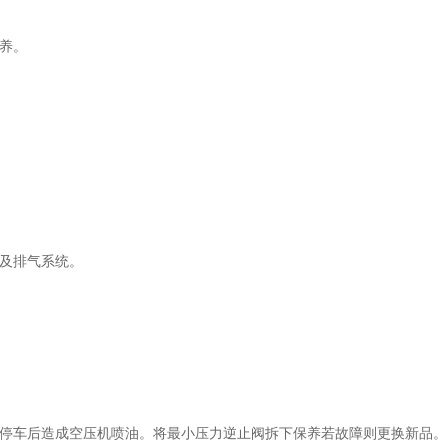
保养。
管及排气系统。
及停车后造成空压机喷油。将最小压力逆止阀拆下保养若故障则更换新品。