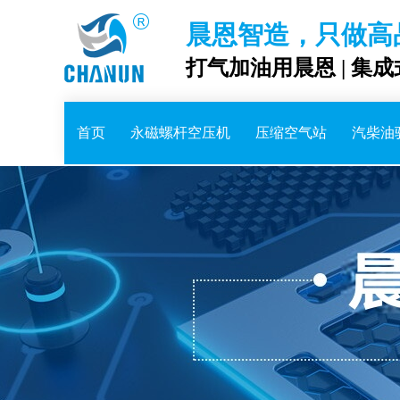
晨恩智造，只做高
打气加油用晨恩 | 集
首页
永磁螺杆空压机
压缩空气站
汽柴油