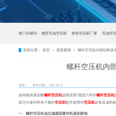
热门关键词：
微型无油空压机
静音空压机厂家
无油空
您的位置：
首页
>
晨恩要闻
>
螺杆空压机内部结构及
螺杆空压机内
来源：
发布日期： 2022.06.23
如何能快速诊断
螺杆空压机
故障原因?我想只有对
螺杆空压机
面为大家列举各个螺杆
空压机
配件故障对
空压机
设备造成的
一、螺杆空压机油过滤器阻塞对机器的影响