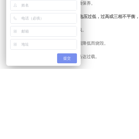
3.保险丝烧毁。将启动器拆下做保养。
九、螺杆空压机外部电源供应电压过低，过高或三相不平衡
1.供应电压过低会造成马达过载。
2.供应电压过高会造成马达电阻降低而烧毁。
3.供应电压三相不平衡会造成马达过载。
提交
【相关推荐】
上一条
螺杆空压机配物联网模块有什么作用
下一条
如何选购无油静音空压机？