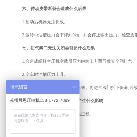
六、传动皮带断裂会造成什么后果
1.起动后机器无法负载。
2.运转中油槽压力会下降到0kg，并会停止输出压力。检查
七、进气阀门无法关闭会引起什么后果
1.会造成螺杆空压机空载后压力继续上升而导致安全阀排气。
2.空车时油槽压力上升。
请您留言
3.停机时冷却油从进气口倒灌出来。将进气阀门拆下保养,若
苏州晨恩压缩机138-1772-7899
八、起动器连接点接触不良会产生什么影响
1.马达工作电流升高并引起马达过载。
2. 起动器发热引发故障。