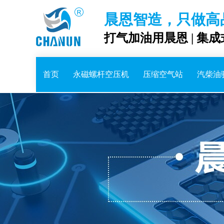
晨恩智造，只做高
打气加油用晨恩 | 集
首页
永磁螺杆空压机
压缩空气站
汽柴油