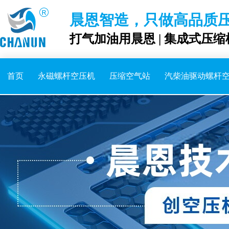
晨恩智造，只做高品质
打气加油用晨恩 | 集成式压缩
首页
永磁螺杆空压机
压缩空气站
汽柴油驱动螺杆