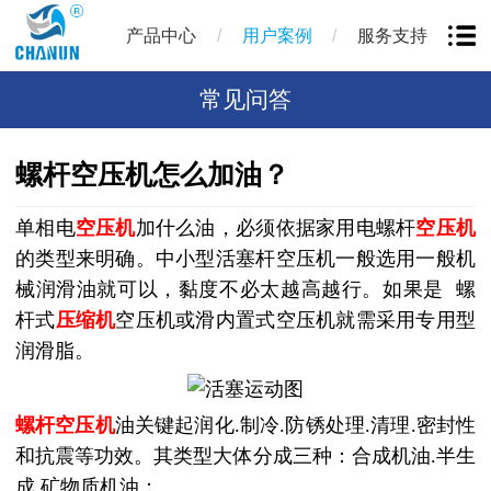
/
/
产品中心
用户案例
服务支持
常见问答
螺杆空压机怎么加油？
单相电
空压机
加什么油，必须依据家用电螺杆
空压机
的类型来明确。中小型活塞杆空压机一般选用一般机
械润滑油就可以，黏度不必太越高越行。如果是 螺
杆式
压缩机
空压机或滑内置式空压机就需采用专用型
润滑脂。
螺杆空压机
油关键起润化.制冷.防锈处理.清理.密封性
和抗震等功效。其类型大体分成三种：合成机油.半生
成.矿物质机油；