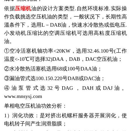
依据
压缩机
油的设计方案类型.自然环境标准.实际操
作负载挑选空压机油的类型，一般状况下，长期性高
溫条件下，选用L－DAB油，快速水冷散热或低电压.
小发动机压缩比的空调压缩机可选用高粘度压缩机
油。
①空冷活塞机轴功率<20KW，选用32.46.100号(工作
温度<-10℃可选择32)DAA，DAB，DAC空压机油；
②水冷散热活塞机选用68或100号DAA油；
③漏油管式选100.150.220号DAB或DAC油；
④油泵管式选32号DAG，DAH或DAJ油。
www.mnsysj.com
单相电空压机油功效分析：
1）润化功效：是对挤出机螺杆服务器开展润化，使
电机转子间产生润滑脂膜；