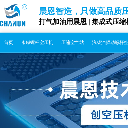
晨恩智造，只做高品质
打气加油用晨恩 | 集成式压缩
首页
永磁螺杆空压机
压缩空气站
汽柴油驱动螺杆