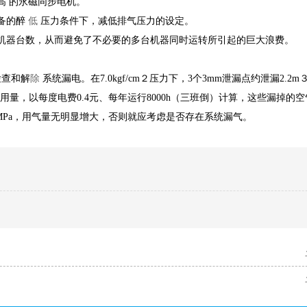
高
的永磁同步电机。
备的醉
低
压力条件下，减低排气压力的设定。
机器台数，从而避免了不必要的多台机器同时运转所引起的巨大浪费。
检查和解
除
系统漏电。在7.0kgf/cm２压力下，3个3mm泄漏点约泄漏2.2m３/
用量，以每度电费0.4元、每年运行8000h（三班倒）计算，这些漏掉的
06MPa，用气量无明显增大，否则就应考虑是否存在系统漏气。