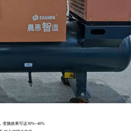
。
频效果可达30%~40%