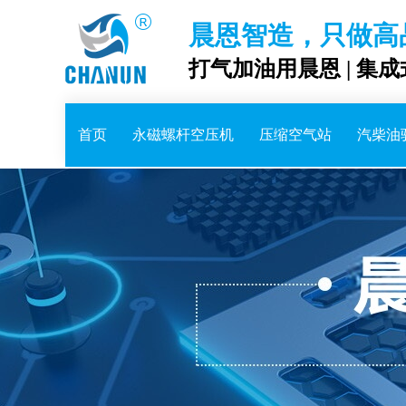
晨恩智造，只做高
打气加油用晨恩 | 集
首页
永磁螺杆空压机
压缩空气站
汽柴油