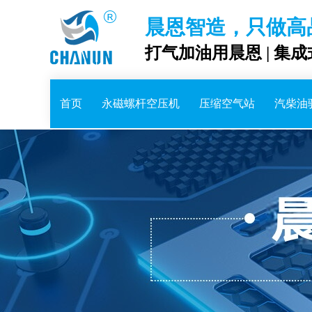
晨恩智造，只做高
打气加油用晨恩 | 集
首页
永磁螺杆空压机
压缩空气站
汽柴油