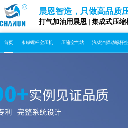
晨恩智造，只做高品质
打气加油用晨恩 | 集成式压缩
首页
永磁螺杆空压机
压缩空气站
汽柴油驱动螺杆