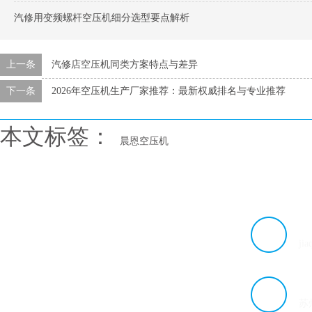
汽修用变频螺杆空压机细分选型要点解析
上一条
汽修店空压机同类方案特点与差异
下一条
2026年空压机生产厂家推荐：最新权威排名与专业推荐
本文标签：
晨恩空压机
邮
选购及了解
帮助与服务
ji
螺杆式空压机
客户用户案例
压缩空气站
联系我们
地
汽柴油驱动螺杆空压机
服务支持
苏