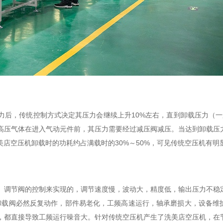
力后，传统控制方式决定其压力会继续上升10%左右，直到卸载压力（一
高压气体在进入气动元件前，其压力需要经过减压阀减压。当达到卸载压
店空压机卸载时的功耗约占满载时的30%～50%，可见传统空压机有明
、调节阀的控制来实现的，调节速度慢，波动大，精度低，输出压力不稳
加卸载阀必然反复动作，部件易老化，工频高速运行，轴承磨损大，设备维
，都直接导致工频运行噪音大。针对传统空压机产生了洗美店空压机，在