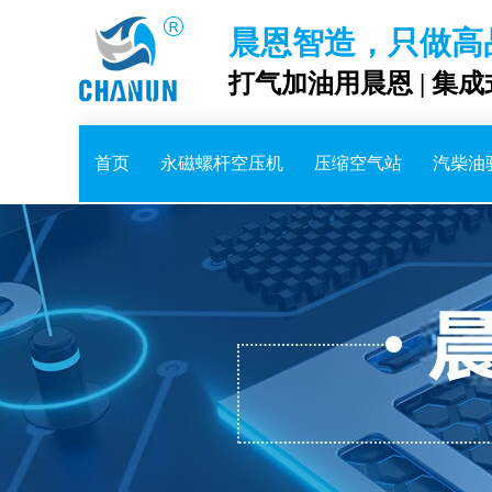
晨恩智造，只做高
打气加油用晨恩 | 集
首页
永磁螺杆空压机
压缩空气站
汽柴油