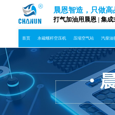
晨恩智造，只做高
打气加油用晨恩 | 集
首页
永磁螺杆空压机
压缩空气站
汽柴油