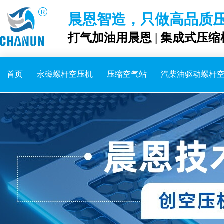
晨恩智造，只做高品质
打气加油用晨恩 | 集成式压缩
首页
永磁螺杆空压机
压缩空气站
汽柴油驱动螺杆