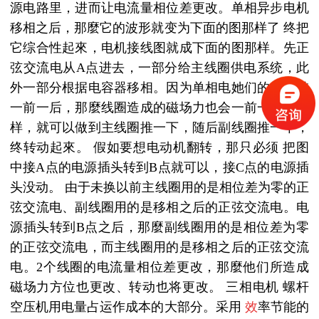
源电路里，进而让电流量相位差更改。单相异步电机
移相之后，那麼它的波形就变为下面的图那样了 终把
它综合性起來，电机接线图就成下面的图那样。先正
弦交流电从A点进去，一部分给主线圈供电系统，此
外一部分根据电容器移相。因为单相电她们的相位差
一前一后，那麼线圈造成的磁场力也会一前一后。那
样，就可以做到主线圈推一下，随后副线圈推一下，
终转动起來。 假如要想电动机翻转，那只必须 把图
中接A点的电源插头转到B点就可以，接C点的电源插
头没动。 由于未换以前主线圈用的是相位差为零的正
弦交流电、副线圈用的是移相之后的正弦交流电。电
源插头转到B点之后，那麼副线圈用的是相位差为零
的正弦交流电，而主线圈用的是移相之后的正弦交流
电。2个线圈的电流量相位差更改，那麼他们所造成
磁场力方位也更改、转动也将更改。 三相电机 螺杆
空压机用电量占运作成本的大部分。采用
效
率节能的