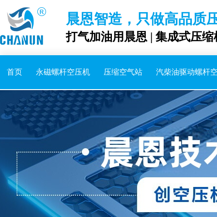
晨恩智造，只做高品质
打气加油用晨恩 | 集成式压缩
首页
永磁螺杆空压机
压缩空气站
汽柴油驱动螺杆