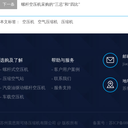
下一条
螺杆空压机采购的“三忌”和“四比”
本文标签：
空压机
空气压缩机
压缩机
邮
选购及了解
帮助与服务
ji
螺杆式空压机
客户用户案例
压缩空气站
联系我们
地
汽柴油驱动螺杆空压机
服务支持
苏
车载空压机
苏州晨恩斯可络压缩机有限公司 @ 版权所有
备案号：
苏ICP备08