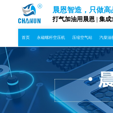
晨恩智造，只做高
打气加油用晨恩 | 集
首页
永磁螺杆空压机
压缩空气站
汽柴油