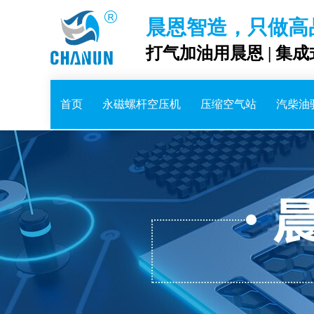
晨恩智造，只做高
打气加油用晨恩 | 集
首页
永磁螺杆空压机
压缩空气站
汽柴油