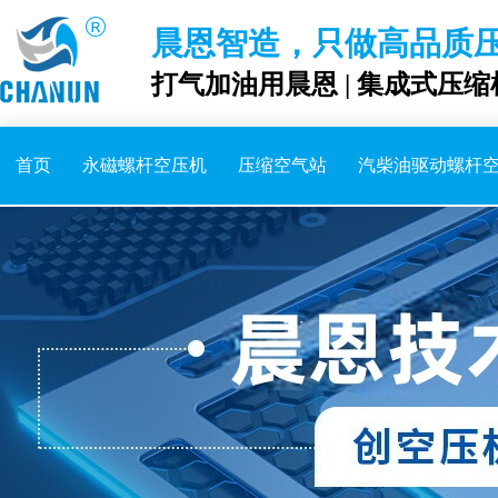
晨恩智造，只做高品质
打气加油用晨恩 | 集成式压缩
首页
永磁螺杆空压机
压缩空气站
汽柴油驱动螺杆