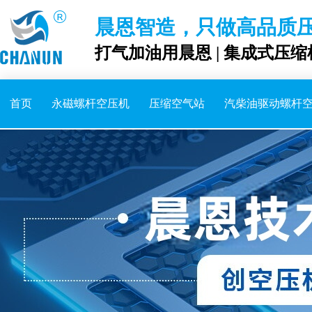
晨恩智造，只做高品质
打气加油用晨恩 | 集成式压缩
首页
永磁螺杆空压机
压缩空气站
汽柴油驱动螺杆