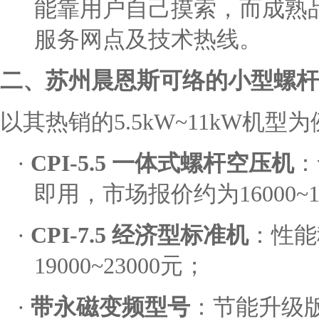
能靠用户自己摸索，而成熟
服务网点及技术热线。
二、苏州晨恩斯可络的小型螺杆
以其热销的
5.5kW~11kW机型
·
CPI-5.5 一体式螺杆空压机
：
即用，市场报价约为
16000~
·
CPI-7.5 经济型标准机
：性能
19000~23000元；
·
带永磁变频型号
：节能升级