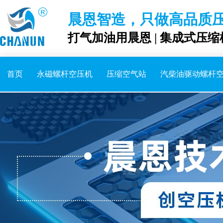
晨恩智造，只做高品质
打气加油用晨恩 | 集成式压缩
首页
永磁螺杆空压机
压缩空气站
汽柴油驱动螺杆