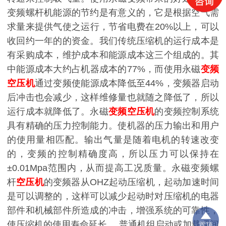
变频螺杆机能源的节约是有意义的，它是根据空气需
求量来提供气使之运行，节省电费在
20%以上，可以
收回约一年的的资金。我们传统压缩机的运行成本是
有采购成本，维护成本和能源成本这三个组成的。其
中能源成本大约占机器成本的77%，而使用永磁
变频
空压机
通过变频使能源成本降低至44%，变频器启动
后冲击也会减少，这样维修量也就随之降低了，所以
运行成本就降低了。永磁
变频空压机
的变频控制系统
具有精确的压力控制能力。使机器的压力输出和用户
的使用量相匹配。输出气量是随着电机的转速改变
的，变频的控制精确度高，所以压力可以保持在
±0.01Mpa范围内，从而提高工况质量。永磁变频螺
杆
空压机
的变频器从OHZ起动压缩机，起动加速时间
是可以调整的，这样可以减少起动时对压缩机的电器
部件和机械部件所造成的冲击，增强系统的可靠性，
使压缩机的使用寿命延长。 普通机组启动或加载瞬间
置顶