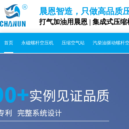
晨恩智造，只做高品质
打气加油用晨恩 | 集成式压缩
首页
永磁螺杆空压机
压缩空气站
汽柴油驱动螺杆