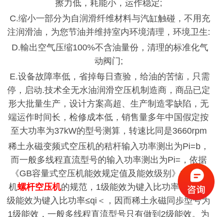
擦力低，耗能小，运作稳定;
C.缩小一部分为自润滑纤维材料与汽缸触碰，不用充
注润滑油，为您节油并维持室内环境清理，环境卫生:
D.輸出空气压缩100%不含油量份，清理的标准化气
动阀门;
E.设备故障率低，省掉每日查验，给油的苦恼，只需
停，启动.技术全无水油润滑空压机制造商，商品已定
形大批量生产，设计方案高超、生产制造零缺陷，无
端运作时间长，检修成本低，销售量多年中国假定按
至大
功率为
37kW的型号测算，转速比同是3660rpm
稀土永磁变频式空压机的秸杆输入功率测出为
Pi=b，
而一般多线程直流型号的输入功率测出为Pi=，依据
《GB容量式空压机能效规定值及能效级别》中挤出
机
螺杆空压机
的规范，1级能效为键入比功率qi＜，2
级能效为键入比功率≤qi＜，因而稀土永磁同歩型号为
1级能效，一般多线程直流型号只有做到2级能效。为