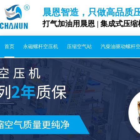
晨恩智造，只做高品质
打气加油用晨恩 | 集成式压缩
首页
永磁螺杆空压机
压缩空气站
汽柴油驱动螺杆