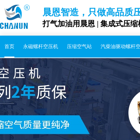
晨恩智造，只做高品质
打气加油用晨恩 | 集成式压缩
首页
永磁螺杆空压机
压缩空气站
汽柴油驱动螺杆