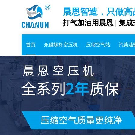
晨恩智造，只做高
打气加油用晨恩 | 集
首页
永磁螺杆空压机
压缩空气站
汽柴油