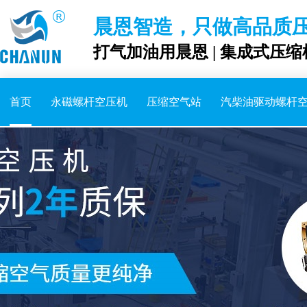
晨恩智造，只做高品质
打气加油用晨恩 | 集成式压缩
首页
永磁螺杆空压机
压缩空气站
汽柴油驱动螺杆