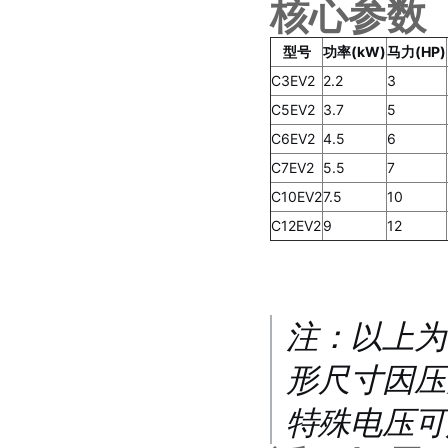
核心参数
型号
功率(kW)
马力(HP)
C3EV2
2.2
3
C5EV2
3.7
5
C6EV2
4.5
6
C7EV2
5.5
7
C10EV2
7.5
10
C12EV2
9
12
注：以上为
形尺寸因压
特殊电压可