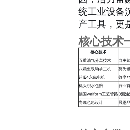
统工业设备
产工具，更
核心技术
核心技术
五重油气分离技术
自主知
八颗重载轴承主机
莫氏锥
超IE4永磁电机
效率≥
机头积水包赔
行业
德国walform工艺管路
0漏
专属色彩设计
晨恩