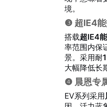
境。
❸ 超IE
搭载
超IE
率范围内保
景。采用耐
大幅降低长
❹ 晨恩专
EV系列采用
因，活力蓝