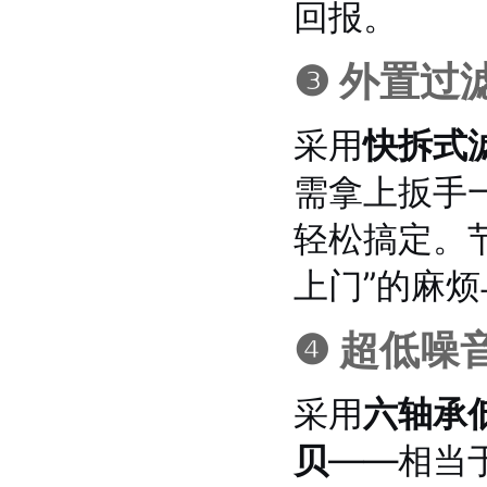
回报。
❸ 外置过滤
采用
快拆式
需拿上扳手
轻松搞定。
上门”的麻
❹ 超低噪音
采用
六轴承
贝
——相当