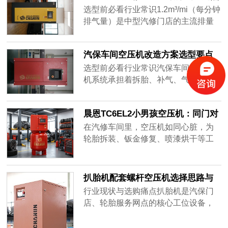
的中......
解析
选型前必看行业常识1.2m³/mi（每分钟
排气量）是中型汽修门店的主流排量
档位，通常对应11-15kW功率段，可
覆盖5-8个工位的拆胎作业、气动工具
汽保车间空压机改造方案选型要点
驱动、轮胎补气、常规钣喷辅助等综
解析
合用气需求，是社区综合修理厂、连
选型前必看行业常识汽保车间的空压
锁汽服单店升级换代的热门选择。行
机系统承担着拆胎、补气、气动工具
业调研显示，该排量段也是参数虚标
驱动、精密检测等全工位供气职能，
的重灾区，两个高频误区需要重点避
随着门店运营年限增长，早期的活塞
晨恩TC6EL2小男孩空压机：同门对
开......
机、传统分体螺杆机普遍暴露出噪音
比里的"超性价比款"，却藏着旗舰
扰民、机头积水、能耗偏高、故障频
在汽修车间里，空压机如同心脏，为
级的品质
发等问题，空压机改造成为很多门店
轮胎拆装、钣金修复、喷漆烘干等工
的刚性需求。行业数据显示，国内在
位持续输送着源源不断的动力。面对
用空压机系统的综合能效比国际先进
市场上琳琅满目的产品，如何选定一
水平低......
台真正适配汽修场景的空压机？晨恩
扒胎机配套螺杆空压机选择思路与
TC6EL2“小男孩”的定位或许值得留意
参考
行业现状与选购痛点扒胎机是汽保门
——在晨恩自有产品序列中，它被定
店、轮胎服务网点的核心工位设备，
义为超性价比机型，但配置表却是旗
压缩空气作为其动力来源，气压稳定
舰机型的工艺与部件。简言之，以中
性、供气持续性直接影响轮胎拆装效