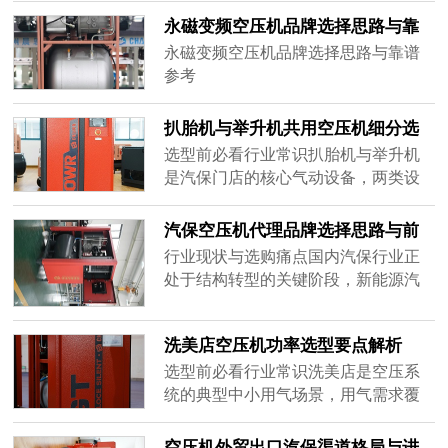
永磁变频空压机品牌选择思路与靠
谱参考
永磁变频空压机品牌选择思路与靠谱
参考
扒胎机与举升机共用空压机细分选
型要点解析
选型前必看行业常识扒胎机与举升机
是汽保门店的核心气动设备，两类设
备共用一台空压机也是轮胎店、快修
门店的常规配置。从用气特性来看，
汽保空压机代理品牌选择思路与前
扒胎机属于持续波动用气，拆胎、装
景参考
行业现状与选购痛点国内汽保行业正
胎、充气阶段瞬时耗气量大，待机阶
处于结构转型的关键阶段，新能源汽
段几乎无耗气；举升机多为间歇式辅
车普及推动门店向社区化、小型化、
助用气，主要用于锁止解锁、气动辅
专业化升级，轮胎、底盘、洗美等轻
助升降，单次耗气量小但启动瞬时压
洗美店空压机功率选型要点解析
维修业态占比持续提升，终端门店对
力要求......
集成式、低噪音、易运维的空压机需
选型前必看行业常识洗美店是空压系
求快速增长。对汽保经销商而言，选
统的典型中小用气场景，用气需求覆
择有前景的代理品牌，不能只看短期
盖气动吹水、轮胎充气、打蜡抛光、
拿货差价，更要看产品差异化、渠道
内饰清洁、漆面除尘等多个环节，普
空压机外贸出口汽保渠道格局与进