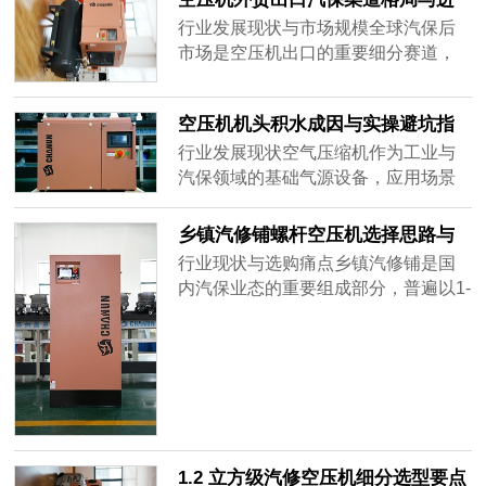
管控能......
遍存在峰谷差异大、启停频繁、门店
入路径解析
行业发展现状与市场规模全球汽保后
空间紧凑的特点，社区型门店还额外
市场是空压机出口的重要细分赛道，
面临噪音扰民的合规压力。随着洗美
随着汽车保有量增长和独立售后市场
行业向社区化、精细化转型，空压机
扩张，海外汽保渠道对空压机的需求
的选型合理性直接影响门店运营效率
空压机机头积水成因与实操避坑指
持续稳定增长。行业数据显示，全球
与周边......
南
汽保用空压机年市场规模约35-45亿美
行业发展现状空气压缩机作为工业与
元，其中北美、欧洲是成熟主力市
汽保领域的基础气源设备，应用场景
场，东南亚、中东、拉美是增速较快
持续扩大。据行业公开数据，国内空
的新兴市场。从出口格局来看，中国
压机市场规模已突破600亿元，其中中
乡镇汽修铺螺杆空压机选择思路与
空压机......
小功率集成式空压机年增速保持在
参考
行业现状与选购痛点乡镇汽修铺是国
18%以上，成为驱动行业增长的核心
内汽保业态的重要组成部分，普遍以1-
品类。随着社区汽保、小型加工门店
3工位的个体经营为主，主营补胎、快
等下沉场景的快速普及，机头积水这
修、常规保养等基础业务，具有预算
一长期被忽视的行业痛点逐渐凸显。
有限、无专职运维人员、用电条件多
行业调研......
样、场地空间紧凑的特点。随着螺杆
机技术下沉，越来越多乡镇门店开始
替换传统活塞机，但适配性不足的问
题也十分突出。行业调研显示，72%
1.2 立方级汽修空压机细分选型要点