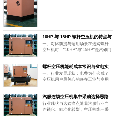
端价......
率、胎唇与轮毂的保护效果，也关系
到扒胎机内部气动元件的使用寿命。
不少门店在配套空压机时，容易只关
注采购价格与标称压力，忽略场景适
配性，导致后续使用中故障频发、作
业体验......
10HP 与 15HP 螺杆空压机的特点与
差异
一、对比前提与适用场景在选购螺杆
空压机时，"10HP"与"15HP"是汽修门
店、中小型工厂高频纠结的两个功率
档位。换算为国际单位，10HP约对应
螺杆空压机能耗成本常识与省电实
7.5kW，15HP约对应11kW，两者同
操避坑指南
属中小功率集成式螺杆空压机范畴，
一、行业发展现状：电费为什么成了
核心差异在于排气量、适配用气规模
空压机用户最关心的账在工业与商用
与综合成本，并无绝对优劣之分，关
气源领域，空压机被称为"电老虎"。据
键在于是否匹配自身用气场景。需要
中国通用机械工业协会公开数据，一
汽服连锁空压机集中采购选择思路
说明的是......
台空压机全生命周期的电费支出，通
与参考
常占其总持有成本的70%以上——也
行业现状与选购痛点随着汽服行业向
就是说，买机器的钱只是"入场券"，真
连锁化、标准化转型，空压机统一采
正的大头是每年持续流出的电费。与
购已成为连锁品牌后端运营标准化的