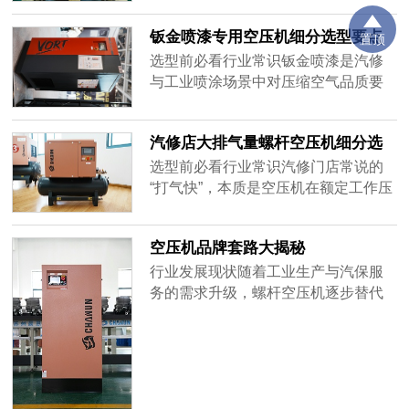
此同时，国内在用空压机系统的综合
核心环节。连锁品牌既要保障全国门
钣金喷漆专用空压机细分选型要点
能......
置顶
店供气稳定、合规达标，也要实现质
解析
保政策、运维体系、服务标准的全国
选型前必看行业常识钣金喷漆是汽修
统一，降低整体运营与管理成本，同
与工业喷涂场景中对压缩空气品质要
时适配从社区迷你店到大型钣喷中心
求最高的品类之一，漆面的平整度、
的差异化用气需求。当前汽服连锁采
光泽度与附着力，直接与气源的压力
汽修店大排气量螺杆空压机细分选
购空压机普遍面临四类核心痛点：一
稳定性、含油量、含水量挂钩。气压
型要点解析
是跨区域服务能力参差不齐，部分品
波动会造成喷枪出漆量不均，引发橘
选型前必看行业常识汽修门店常说的
牌仅核心城市有服务网点，下沉市场
皮、流挂、色差；气源含油会导致漆
“打气快”，本质是空压机在额定工作压
门店售后响应慢，故障停机直接影响
面缩孔、附着力下降；含水则会出现
力下的单位时间排气量充足、压力上
门店营收，且不同区域服务标准不统
鱼眼、起泡等缺陷，单次返工的耗材
升响应迅速，这直接决定了拆胎机、
空压机品牌套路大揭秘
一，总部难以管控；二是场景适配难
与工时成本往往远超设备采购差价。
气动扳手、充气设备的作业效率，是
度大，连锁门店规模差异大，单一型
汽保场景选型的核心性能指标。
行业发展现状随着工业生产与汽保服
号无法覆盖全场景，多型号采购又会
务的需求升级，螺杆空压机逐步替代
增加集采、备货与运维复杂度；三是
传统活塞机成为市场主流，行业规模
合规与品控标准难统一，不同区域门
持续稳步增长。但与此同时，市场准
店采购的设备资质、能效标准不一，
入门槛较低，大量中小厂商涌入赛
存在安监合规风险，也影响连锁品牌
道，行业陷入了明显的低价内卷格
的标准化形象；四是全周期成本不可
局。据行业公开调研数据显示，超