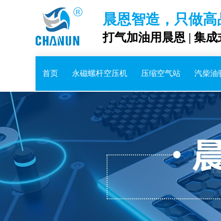
晨恩智造，只做高
打气加油用晨恩 | 集
首页
永磁螺杆空压机
压缩空气站
汽柴油